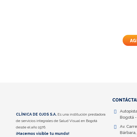
Conoce más so
e
AG
CONTÁCTA
Autopist
CLÍNICA DE OJOS S.A.
Es una institución prestadora
Bogotá -
de servicios integrales de Salud Visual en Bogotá
Av. Carre
desde el año 1976.
Bárbara,
¡Hacemos visible tu mundo!