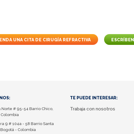
bre la cirugía refractiva
s la opción correcta para t
ENDA UNA CITA DE CIRUGÍA REFRACTIVA
ESCRÍBE
NOS:
TE PUEDE INTERESAR:
Trabaja con nosotros
a Norte # 95-54 Barrio Chico,
 Colombia
ra 9 # 104a - 58 Barrio Santa
 Bogotá - Colombia