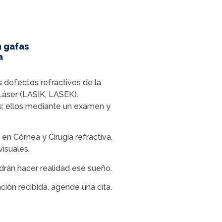
n gafas
a
s defectos refractivos de la
 Láser (LASIK, LASEK).
es; ellos mediante un examen y
en Córnea y Cirugía refractiva,
isuales.
drán hacer realidad ese sueño.
ción recibida, agende una cita.