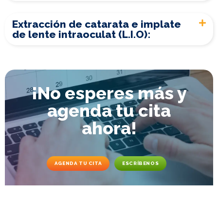
Extracción de catarata e implate
de lente intraoculat (L.I.O):
¡No esperes más y
agenda tu cita
ahora!
AGENDA TU CITA
ESCRÍBENOS